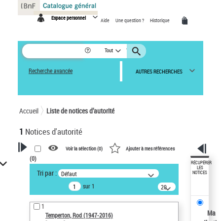
Panneau de gestion des cookies
Espace personnel
Aide
Une question ?
Historique
Tout
Recherche avancée
AUTRES RECHERCHES
Accueil
Liste de notices d’autorité
1
Notices d'autorité
Voir la sélection (
0
)
Ajouter à mes références
(
0
)
VOTRE RECHERCHE
RÉCUPÉRER
LES
Tri par :
Défaut
NOTICES
Recherche avancée dans les
sur 1
notices d’autorité
20
résultats/page
Œuvres liées à l'auteur :
1
Temperton, Rod (1947-2016)
Ma
Temperton, Rod (1947-2016)