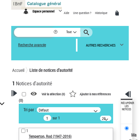
Panneau de gestion des cookies
Espace personnel
Aide
Une question ?
Historique
Tout
Recherche avancée
AUTRES RECHERCHES
Accueil
Liste de notices d’autorité
1
Notices d'autorité
Voir la sélection (
0
)
Ajouter à mes références
(
0
)
VOTRE RECHERCHE
RÉCUPÉRER
LES
Tri par :
Défaut
NOTICES
Recherche avancée dans les
sur 1
notices d’autorité
20
résultats/page
Œuvres liées à l'auteur :
1
Temperton, Rod (1947-2016)
Ma
Temperton, Rod (1947-2016)