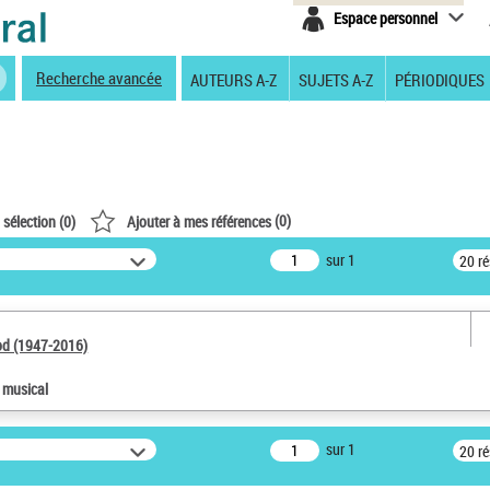
Espace personnel
Recherche avancée
AUTEURS A-Z
SUJETS A-Z
PÉRIODIQUES
(
0
)
 sélection (
0
)
Ajouter à mes références
sur 1
20 r
od (1947-2016)
e musical
sur 1
20 r