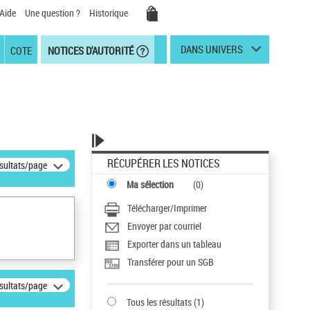
Aide
Une question ?
Historique
DANS UNIVERS
COTE
NOTICES D'AUTORITÉ
RÉCUPÉRER LES NOTICES
ésultats/page
Ma sélection
(
0
)
Télécharger/Imprimer
Envoyer par courriel
Exporter dans un tableau
Transférer pour un SGB
ésultats/page
Tous les résultats
(
1
)