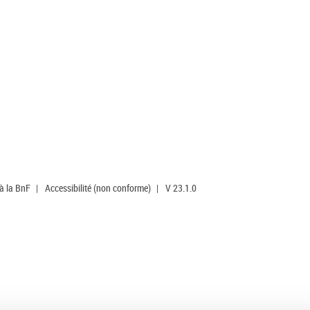
 à la BnF
|
Accessibilité (non conforme)
|
V 23.1.0