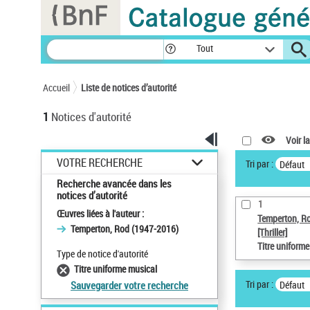
Panneau de gestion des cookies
Tout
Accueil
Liste de notices d’autorité
1
Notices d'autorité
Voir la
VOTRE RECHERCHE
Tri par :
Défaut
Recherche avancée dans les
notices d’autorité
1
Œuvres liées à l'auteur :
Temperton, R
Temperton, Rod (1947-2016)
[Thriller]
Titre uniform
Type de notice d'autorité
Titre uniforme musical
Tri par :
Défaut
Sauvegarder votre recherche