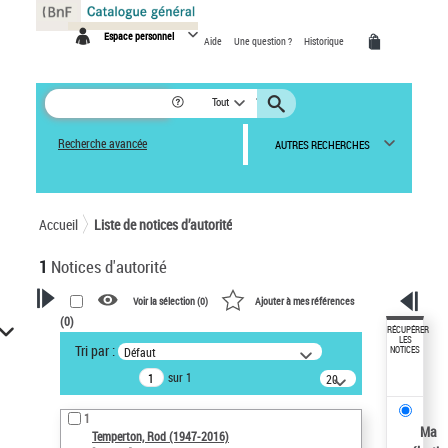
Panneau de gestion des cookies
Espace personnel
Aide
Une question ?
Historique
Tout
Recherche avancée
AUTRES RECHERCHES
Accueil
Liste de notices d’autorité
1
Notices d'autorité
Voir la sélection (
0
)
Ajouter à mes références
(
0
)
VOTRE RECHERCHE
RÉCUPÉRER
LES
Tri par :
Défaut
NOTICES
Recherche avancée dans les
sur 1
notices d’autorité
20
résultats/page
Œuvres liées à l'auteur :
1
Temperton, Rod (1947-2016)
Ma
Temperton, Rod (1947-2016)