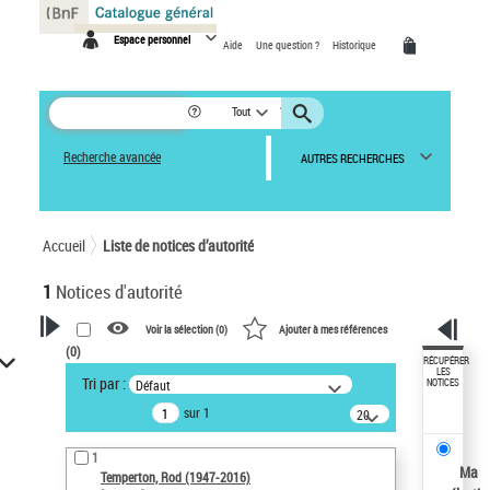
Panneau de gestion des cookies
Espace personnel
Aide
Une question ?
Historique
Tout
Recherche avancée
AUTRES RECHERCHES
Accueil
Liste de notices d’autorité
1
Notices d'autorité
Voir la sélection (
0
)
Ajouter à mes références
(
0
)
VOTRE RECHERCHE
RÉCUPÉRER
LES
Tri par :
Défaut
NOTICES
Recherche avancée dans les
sur 1
notices d’autorité
20
résultats/page
Œuvres liées à l'auteur :
1
Temperton, Rod (1947-2016)
Ma
Temperton, Rod (1947-2016)