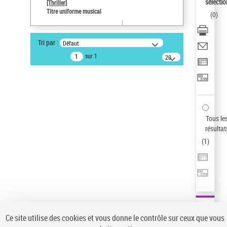
sélectio
[Thriller]
Auteur d’œuvre
Titre uniforme musical
(
0
)
Temperton, Rod (1947-2016)
Sauvegarder votre recherche
Tri par :
Défaut
AFFINER
sur 1
20
résultats/page
Type de notice d'autorité
Œuvre
(1)
Titre uniforme musical
(1)
Statut de la notice d’autorité
Tous le
résultat
Pays
(
1
)
Auteur d’œuvre
Ce site utilise des cookies et vous donne le contrôle sur ceux que vous