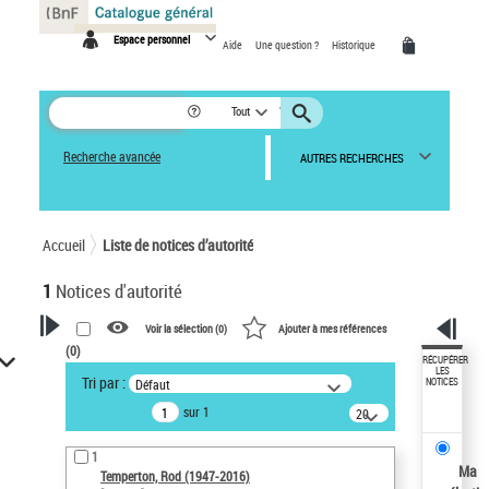
Panneau de gestion des cookies
Espace personnel
Aide
Une question ?
Historique
Tout
Recherche avancée
AUTRES RECHERCHES
Accueil
Liste de notices d’autorité
1
Notices d'autorité
Voir la sélection (
0
)
Ajouter à mes références
(
0
)
VOTRE RECHERCHE
RÉCUPÉRER
LES
Tri par :
Défaut
NOTICES
Recherche avancée dans les
sur 1
notices d’autorité
20
résultats/page
Œuvres liées à l'auteur :
1
Temperton, Rod (1947-2016)
Ma
Temperton, Rod (1947-2016)