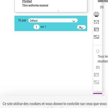
sélectio
[Thriller]
Auteur d’œuvre
Titre uniforme musical
(
0
)
Temperton, Rod (1947-2016)
Type de notice d'autorité
Tri par :
Défaut
Titre uniforme musical
sur 1
20
résultats/page
Pays
ne s'applique pas
Sauvegarder votre recherche
AFFINER
Tous le
Type de notice d'autorité
résultat
(
1
)
Œuvre
(1)
Titre uniforme musical
(1)
Statut de la notice d’autorité
Pays
Auteur d’œuvre
Ce site utilise des cookies et vous donne le contrôle sur ceux que vous