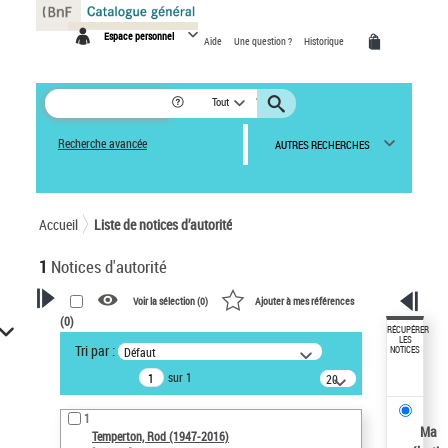
Panneau de gestion des cookies
Espace personnel
Aide
Une question ?
Historique
Tout
Recherche avancée
AUTRES RECHERCHES
Accueil
Liste de notices d’autorité
1
Notices d'autorité
Voir la sélection (
0
)
Ajouter à mes références
(
0
)
VOTRE RECHERCHE
RÉCUPÉRER
LES
Tri par :
Défaut
NOTICES
Recherche avancée dans les
sur 1
notices d’autorité
20
résultats/page
Œuvres liées à l'auteur :
1
Temperton, Rod (1947-2016)
Ma
Temperton, Rod (1947-2016)