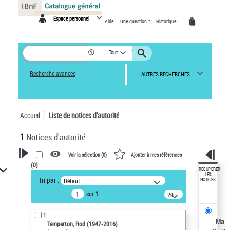
Panneau de gestion des cookies
Espace personnel
Aide
Une question ?
Historique
Tout
Recherche avancée
AUTRES RECHERCHES
Accueil
Liste de notices d’autorité
1
Notices d'autorité
Voir la sélection (
0
)
Ajouter à mes références
(
0
)
VOTRE RECHERCHE
RÉCUPÉRER
LES
Tri par :
Défaut
NOTICES
Recherche avancée dans les
sur 1
notices d’autorité
20
résultats/page
Œuvres liées à l'auteur :
1
Temperton, Rod (1947-2016)
Ma
Temperton, Rod (1947-2016)