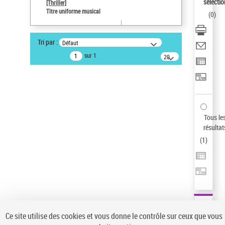
sélectio
[Thriller]
Auteur d’œuvre
Titre uniforme musical
(
0
)
Temperton, Rod (1947-2016)
Type de notice d'autorité
Tri par :
Défaut
Titre uniforme musical
sur 1
20
résultats/page
Pays
ne s'applique pas
Sauvegarder votre recherche
AFFINER
Tous le
Type de notice d'autorité
résultat
(
1
)
Œuvre
(1)
Titre uniforme musical
(1)
Statut de la notice d’autorité
Pays
Auteur d’œuvre
Ce site utilise des cookies et vous donne le contrôle sur ceux que vous