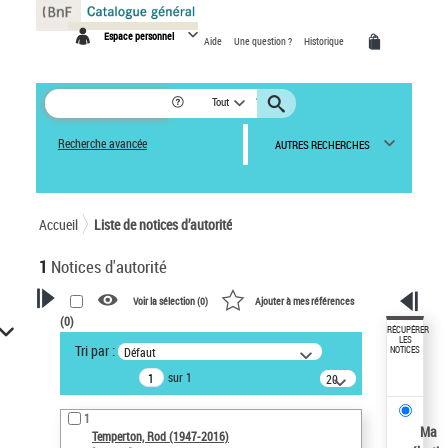
Panneau de gestion des cookies
Espace personnel
Aide
Une question ?
Historique
Tout
Recherche avancée
AUTRES RECHERCHES
Accueil
Liste de notices d’autorité
1
Notices d'autorité
Voir la sélection (
0
)
Ajouter à mes références
(
0
)
VOTRE RECHERCHE
RÉCUPÉRER
LES
Tri par :
Défaut
NOTICES
Recherche avancée dans les
sur 1
notices d’autorité
20
résultats/page
Œuvres liées à l'auteur :
1
Temperton, Rod (1947-2016)
Ma
Temperton, Rod (1947-2016)