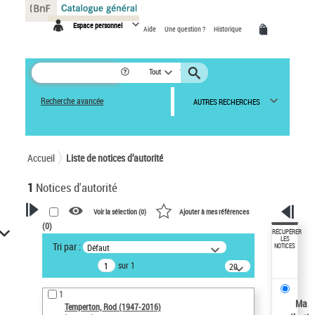
Panneau de gestion des cookies
Espace personnel
Aide
Une question ?
Historique
Tout
Recherche avancée
AUTRES RECHERCHES
Accueil
Liste de notices d’autorité
1
Notices d'autorité
Voir la sélection (
0
)
Ajouter à mes références
(
0
)
VOTRE RECHERCHE
RÉCUPÉRER
LES
Tri par :
Défaut
NOTICES
Recherche avancée dans les
sur 1
notices d’autorité
20
résultats/page
Œuvres liées à l'auteur :
1
Temperton, Rod (1947-2016)
Ma
Temperton, Rod (1947-2016)