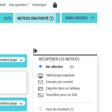
Aide
Une question ?
Historique
DANS UNIVERS
COTE
NOTICES D'AUTORITÉ
RÉCUPÉRER LES NOTICES
ésultats/page
Ma sélection
(
0
)
Télécharger/Imprimer
Envoyer par courriel
Exporter dans un tableau
Transférer pour un SGB
ésultats/page
Tous les résultats
(
1
)