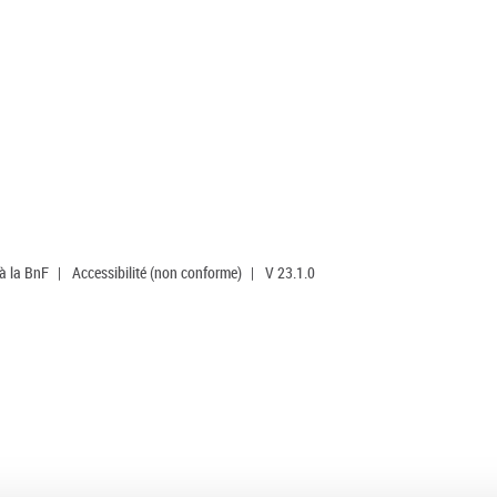
 à la BnF
|
Accessibilité (non conforme)
|
V 23.1.0