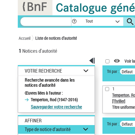
Panneau de gestion des cookies
Tout
Accueil
Liste de notices d’autorité
1
Notices d'autorité
Voir la
VOTRE RECHERCHE
Tri par :
Défaut
Recherche avancée dans les
notices d’autorité
1
Œuvres liées à l'auteur :
Temperton, R
Temperton, Rod (1947-2016)
[Thriller]
Sauvegarder votre recherche
Titre uniform
AFFINER
Tri par :
Défaut
Type de notice d'autorité