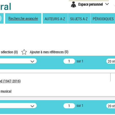
Espace personnel
Recherche avancée
AUTEURS A-Z
SUJETS A-Z
PÉRIODIQUES
(
0
)
 sélection (
0
)
Ajouter à mes références
sur 1
20 r
od (1947-2016)
e musical
sur 1
20 r