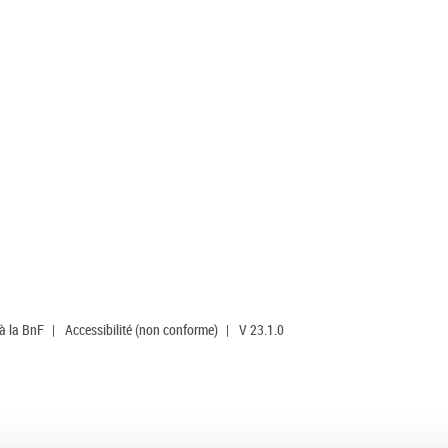
 à la BnF
|
Accessibilité (non conforme)
|
V 23.1.0