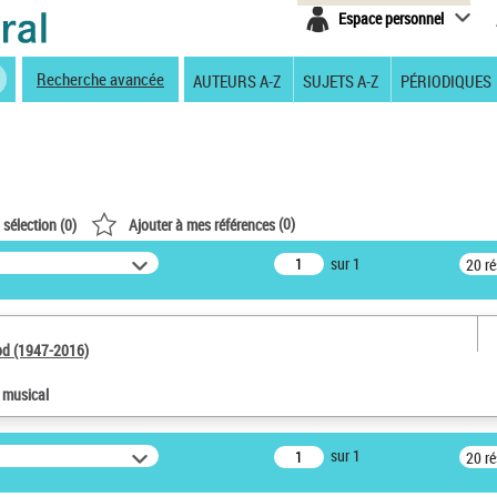
Espace personnel
Recherche avancée
AUTEURS A-Z
SUJETS A-Z
PÉRIODIQUES
(
0
)
 sélection (
0
)
Ajouter à mes références
sur 1
20 r
od (1947-2016)
e musical
sur 1
20 r