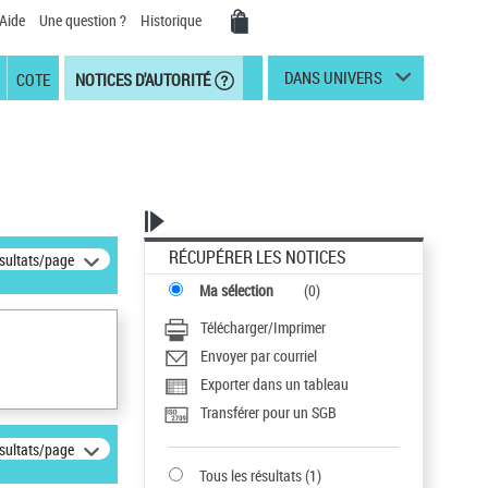
Aide
Une question ?
Historique
DANS UNIVERS
COTE
NOTICES D'AUTORITÉ
RÉCUPÉRER LES NOTICES
ésultats/page
Ma sélection
(
0
)
Télécharger/Imprimer
Envoyer par courriel
Exporter dans un tableau
Transférer pour un SGB
ésultats/page
Tous les résultats
(
1
)