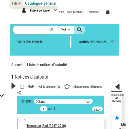
Panneau de gestion des cookies
Espace personnel
Aide
Une question ?
Historique
Tout
Recherche avancée
AUTRES RECHERCHES
Accueil
Liste de notices d’autorité
1
Notices d'autorité
Voir la sélection (
0
)
Ajouter à mes références
(
0
)
VOTRE RECHERCHE
RÉCUPÉRER
LES
Tri par :
Défaut
NOTICES
Recherche avancée dans les
sur 1
notices d’autorité
20
résultats/page
Œuvres liées à l'auteur :
1
Temperton, Rod (1947-2016)
Ma
Temperton, Rod (1947-2016)