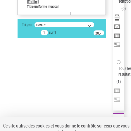
sélectio
[Thriller]
Pays
Titre uniforme musical
(
0
)
ne s'applique pas
Sauvegarder votre recherche
Tri par :
Défaut
AFFINER
sur 1
20
résultats/page
Type de notice d'autorité
Œuvre
(1)
Titre uniforme musical
(1)
Statut de la notice d’autorité
Tous le
résultat
Pays
(
1
)
Auteur d’œuvre
Ce site utilise des cookies et vous donne le contrôle sur ceux que vous