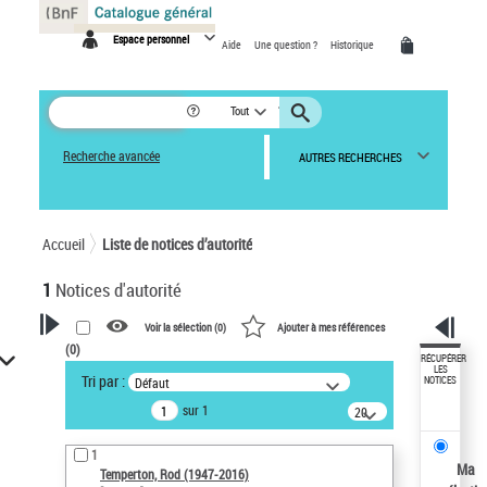
Panneau de gestion des cookies
Espace personnel
Aide
Une question ?
Historique
Tout
Recherche avancée
AUTRES RECHERCHES
Accueil
Liste de notices d’autorité
1
Notices d'autorité
Voir la sélection (
0
)
Ajouter à mes références
(
0
)
VOTRE RECHERCHE
RÉCUPÉRER
LES
Tri par :
Défaut
NOTICES
Recherche avancée dans les
sur 1
notices d’autorité
20
résultats/page
Œuvres liées à l'auteur :
1
Temperton, Rod (1947-2016)
Ma
Temperton, Rod (1947-2016)