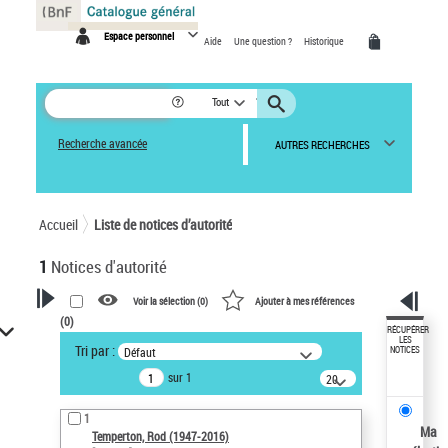
Panneau de gestion des cookies
Espace personnel
Aide
Une question ?
Historique
Tout
Recherche avancée
AUTRES RECHERCHES
Accueil
Liste de notices d’autorité
1
Notices d'autorité
Voir la sélection (
0
)
Ajouter à mes références
(
0
)
VOTRE RECHERCHE
RÉCUPÉRER
LES
Tri par :
Défaut
NOTICES
Recherche avancée dans les
sur 1
notices d’autorité
20
résultats/page
Œuvres liées à l'auteur :
1
Temperton, Rod (1947-2016)
Ma
Temperton, Rod (1947-2016)