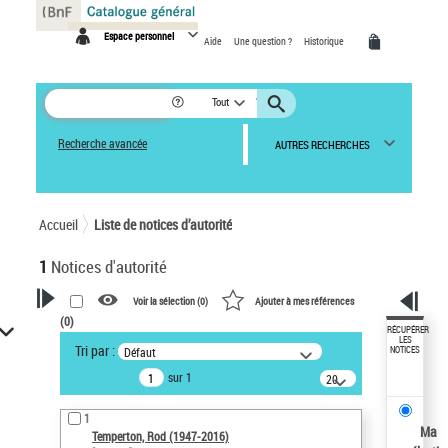
Panneau de gestion des cookies
Espace personnel
Aide
Une question ?
Historique
Tout
Recherche avancée
AUTRES RECHERCHES
Accueil
Liste de notices d’autorité
1
Notices d'autorité
Voir la sélection (
0
)
Ajouter à mes références
(
0
)
VOTRE RECHERCHE
RÉCUPÉRER
LES
Tri par :
Défaut
NOTICES
Recherche avancée dans les
sur 1
notices d’autorité
20
résultats/page
Œuvres liées à l'auteur :
1
Temperton, Rod (1947-2016)
Ma
Temperton, Rod (1947-2016)