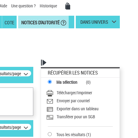
Aide
Une question ?
Historique
DANS UNIVERS
COTE
NOTICES D'AUTORITÉ
RÉCUPÉRER LES NOTICES
ésultats/page
Ma sélection
(
0
)
Télécharger/Imprimer
Envoyer par courriel
Exporter dans un tableau
Transférer pour un SGB
ésultats/page
Tous les résultats
(
1
)