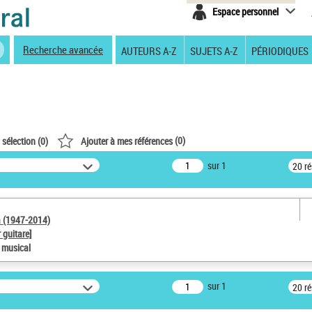
Espace personnel
Recherche avancée
AUTEURS A-Z
SUJETS A-Z
PÉRIODIQUES
(
0
)
 sélection (
0
)
Ajouter à mes références
sur 1
20 r
a (1947-2014)
 guitare]
e musical
sur 1
20 r