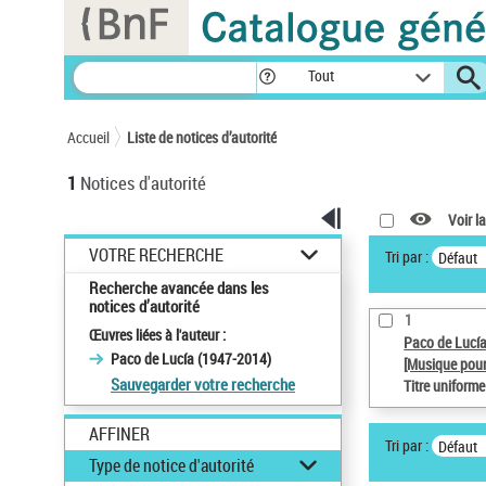
Panneau de gestion des cookies
Tout
Accueil
Liste de notices d’autorité
1
Notices d'autorité
Voir la
VOTRE RECHERCHE
Tri par :
Défaut
Recherche avancée dans les
notices d’autorité
1
Œuvres liées à l'auteur :
Paco de Lucí
Paco de Lucía (1947-2014)
[Musique pour
Sauvegarder votre recherche
Titre uniform
AFFINER
Tri par :
Défaut
Type de notice d'autorité