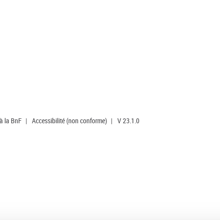
 à la BnF
|
Accessibilité (non conforme)
|
V 23.1.0