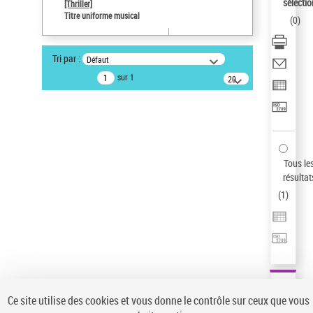
sélectio
[Thriller]
Auteur d’œuvre
Titre uniforme musical
(
0
)
Temperton, Rod (1947-2016)
Type de notice d'autorité
Tri par :
Défaut
Œuvre
sur 1
20
résultats/page
Pays
ne s'applique pas
Sauvegarder votre recherche
AFFINER
Tous le
Type de notice d'autorité
résultat
(
1
)
Œuvre
(1)
Titre uniforme musical
(1)
Statut de la notice d’autorité
Pays
Auteur d’œuvre
Ce site utilise des cookies et vous donne le contrôle sur ceux que vous