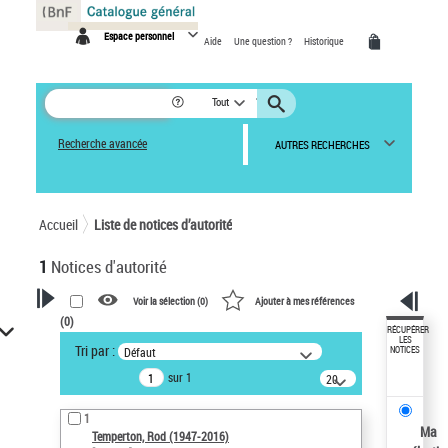
Panneau de gestion des cookies
Espace personnel
Aide
Une question ?
Historique
Tout
Recherche avancée
AUTRES RECHERCHES
Accueil
Liste de notices d’autorité
1
Notices d'autorité
Voir la sélection (
0
)
Ajouter à mes références
(
0
)
VOTRE RECHERCHE
RÉCUPÉRER
LES
Tri par :
Défaut
NOTICES
Recherche avancée dans les
sur 1
notices d’autorité
20
résultats/page
Œuvres liées à l'auteur :
1
Temperton, Rod (1947-2016)
Ma
Temperton, Rod (1947-2016)