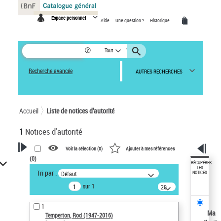
Panneau de gestion des cookies
Espace personnel
Aide
Une question ?
Historique
Tout
Recherche avancée
AUTRES RECHERCHES
Accueil
Liste de notices d’autorité
1
Notices d'autorité
Voir la sélection (
0
)
Ajouter à mes références
(
0
)
VOTRE RECHERCHE
RÉCUPÉRER
LES
Tri par :
Défaut
NOTICES
Recherche avancée dans les
sur 1
notices d’autorité
20
résultats/page
Œuvres liées à l'auteur :
1
Temperton, Rod (1947-2016)
Ma
Temperton, Rod (1947-2016)