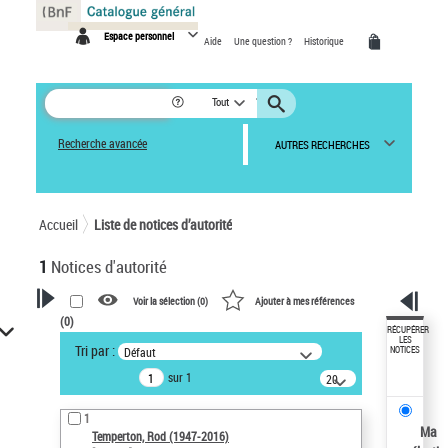
Panneau de gestion des cookies
Espace personnel
Aide
Une question ?
Historique
Tout
Recherche avancée
AUTRES RECHERCHES
Accueil
Liste de notices d’autorité
1
Notices d'autorité
Voir la sélection (
0
)
Ajouter à mes références
(
0
)
VOTRE RECHERCHE
RÉCUPÉRER
LES
Tri par :
Défaut
NOTICES
Recherche avancée dans les
sur 1
notices d’autorité
20
résultats/page
Œuvres liées à l'auteur :
1
Temperton, Rod (1947-2016)
Ma
Temperton, Rod (1947-2016)