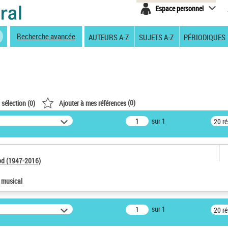
Espace personnel
Recherche avancée
AUTEURS A-Z
SUJETS A-Z
PÉRIODIQUES
(
0
)
 sélection (
0
)
Ajouter à mes références
sur 1
20 r
od (1947-2016)
e musical
sur 1
20 r