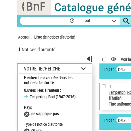
Panneau de gestion des cookies
Tout
Accueil
Liste de notices d’autorité
1
Notices d'autorité
Voir la
VOTRE RECHERCHE
Tri par :
Défaut
Recherche avancée dans les
notices d’autorité
1
Œuvres liées à l'auteur :
Temperton, R
Temperton, Rod (1947-2016)
[Thriller]
Titre uniform
Pays
ne s'applique pas
Tri par :
Défaut
Type de notice d'autorité
Œuvre