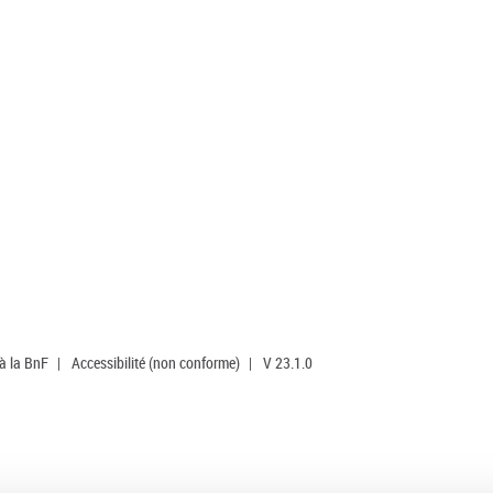
 à la BnF
|
Accessibilité (non conforme)
|
V 23.1.0