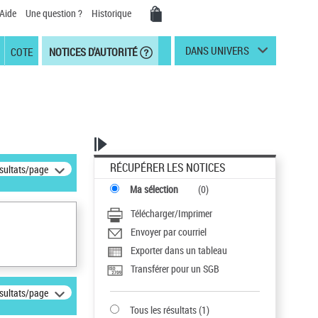
Aide
Une question ?
Historique
DANS UNIVERS
COTE
NOTICES D'AUTORITÉ
RÉCUPÉRER LES NOTICES
ésultats/page
Ma sélection
(
0
)
Télécharger/Imprimer
Envoyer par courriel
Exporter dans un tableau
Transférer pour un SGB
ésultats/page
Tous les résultats
(
1
)