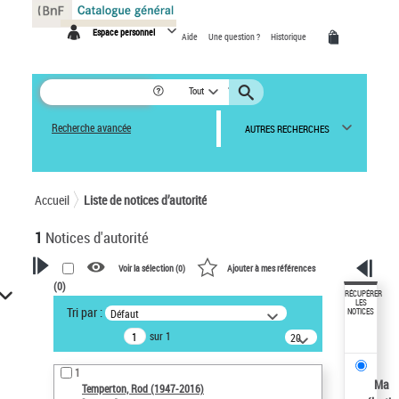
Panneau de gestion des cookies
Espace personnel
Aide
Une question ?
Historique
Tout
Recherche avancée
AUTRES RECHERCHES
Accueil
Liste de notices d’autorité
1
Notices d'autorité
Voir la sélection (
0
)
Ajouter à mes références
(
0
)
VOTRE RECHERCHE
RÉCUPÉRER
LES
Tri par :
Défaut
NOTICES
Recherche avancée dans les
sur 1
notices d’autorité
20
résultats/page
Œuvres liées à l'auteur :
1
Temperton, Rod (1947-2016)
Ma
Temperton, Rod (1947-2016)