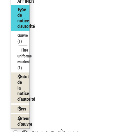
AFFINER
Type
de
notice
d'autorité
Œuvre
(1)
Titre
uniforme
musical
(1)
Statut
de
la
notice
d’autorité
Pays
Auteur
d’œuvre