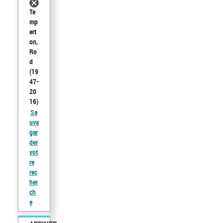
Te
mp
ert
on,
Ro
d
(19
47-
20
16)
Sa
uve
gar
der
vot
re
rec
her
ch
e