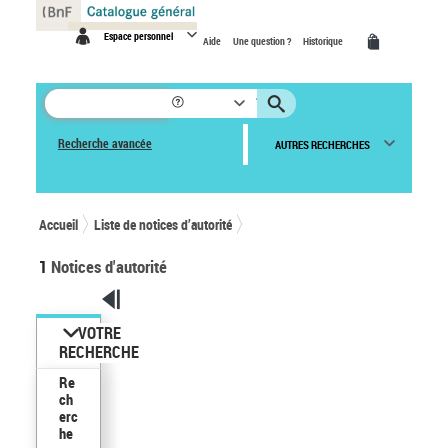
Panneau de gestion des cookies
Espace personnel
Aide
Une question ?
Historique
Recherche avancée
AUTRES RECHERCHES
Accueil
Liste de notices d’autorité
1
Notices d'autorité
VOTRE
RECHERCHE
Re
ch
erc
he