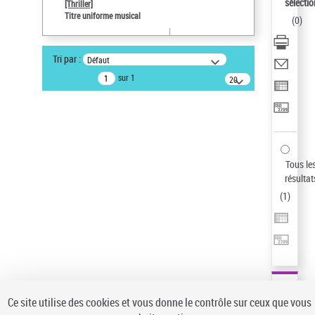
sélectio
[Thriller]
Type de notice d'autorité
Titre uniforme musical
(
0
)
Œuvre
Sauvegarder votre recherche
Tri par :
Défaut
AFFINER
sur 1
20
résultats/page
Type de notice d'autorité
Œuvre
(1)
Titre uniforme musical
(1)
Statut de la notice d’autorité
Tous le
résultat
Pays
(
1
)
Auteur d’œuvre
Ce site utilise des cookies et vous donne le contrôle sur ceux que vous