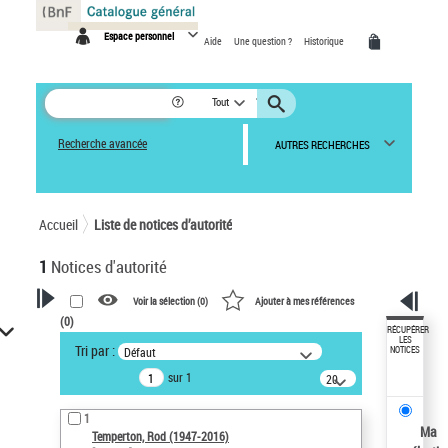
Panneau de gestion des cookies
Espace personnel
Aide
Une question ?
Historique
Tout
Recherche avancée
AUTRES RECHERCHES
Accueil
Liste de notices d’autorité
1
Notices d'autorité
Voir la sélection (
0
)
Ajouter à mes références
(
0
)
VOTRE RECHERCHE
RÉCUPÉRER
LES
Tri par :
Défaut
NOTICES
Recherche avancée dans les
sur 1
notices d’autorité
20
résultats/page
Œuvres liées à l'auteur :
1
Temperton, Rod (1947-2016)
Ma
Temperton, Rod (1947-2016)