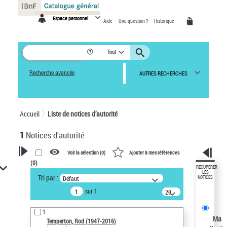
Panneau de gestion des cookies
Espace personnel
Aide
Une question ?
Historique
Tout
Recherche avancée
AUTRES RECHERCHES
Accueil
Liste de notices d’autorité
1
Notices d'autorité
Voir la sélection (
0
)
Ajouter à mes références
(
0
)
VOTRE RECHERCHE
RÉCUPÉRER
LES
Tri par :
Défaut
NOTICES
Recherche avancée dans les
sur 1
notices d’autorité
20
résultats/page
Œuvres liées à l'auteur :
1
Temperton, Rod (1947-2016)
Ma
Temperton, Rod (1947-2016)