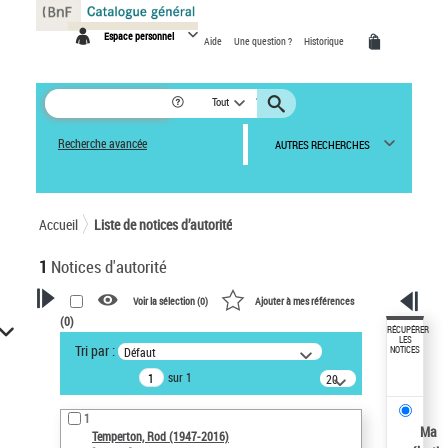
Panneau de gestion des cookies
Espace personnel
Aide
Une question ?
Historique
Tout
Recherche avancée
AUTRES RECHERCHES
Accueil
Liste de notices d’autorité
1
Notices d'autorité
Voir la sélection (
0
)
Ajouter à mes références
(
0
)
VOTRE RECHERCHE
RÉCUPÉRER
LES
Tri par :
Défaut
NOTICES
Recherche avancée dans les
sur 1
notices d’autorité
20
résultats/page
Œuvres liées à l'auteur :
1
Temperton, Rod (1947-2016)
Ma
Temperton, Rod (1947-2016)