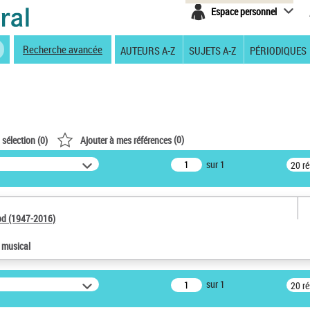
Espace personnel
Recherche avancée
AUTEURS A-Z
SUJETS A-Z
PÉRIODIQUES
(
0
)
 sélection (
0
)
Ajouter à mes références
sur 1
20 r
od (1947-2016)
e musical
sur 1
20 r