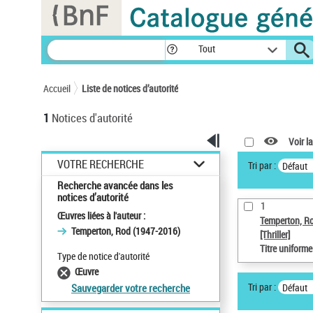
Panneau de gestion des cookies
Tout
Accueil
Liste de notices d’autorité
1
Notices d'autorité
Voir la
VOTRE RECHERCHE
Tri par :
Défaut
Recherche avancée dans les
notices d’autorité
1
Œuvres liées à l'auteur :
Temperton, R
Temperton, Rod (1947-2016)
[Thriller]
Titre uniform
Type de notice d'autorité
Œuvre
Tri par :
Défaut
Sauvegarder votre recherche