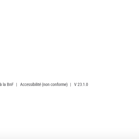
 à la BnF
|
Accessibilité (non conforme)
|
V 23.1.0