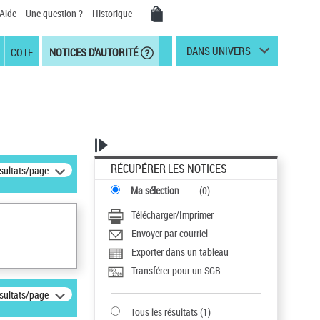
Aide
Une question ?
Historique
DANS UNIVERS
COTE
NOTICES D'AUTORITÉ
RÉCUPÉRER LES NOTICES
ésultats/page
Ma sélection
(
0
)
Télécharger/Imprimer
Envoyer par courriel
Exporter dans un tableau
Transférer pour un SGB
ésultats/page
Tous les résultats
(
1
)