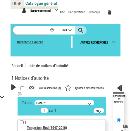
Panneau de gestion des cookies
Espace personnel
Aide
Une question ?
Historique
Tout
Recherche avancée
AUTRES RECHERCHES
Accueil
Liste de notices d’autorité
1
Notices d'autorité
Voir la sélection (
0
)
Ajouter à mes références
(
0
)
VOTRE RECHERCHE
RÉCUPÉRER
LES
Tri par :
Défaut
NOTICES
Recherche avancée dans les
sur 1
notices d’autorité
20
résultats/page
Œuvres liées à l'auteur :
1
Temperton, Rod (1947-2016)
Ma
Temperton, Rod (1947-2016)