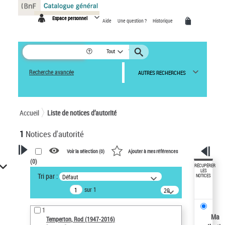
Panneau de gestion des cookies
Espace personnel
Aide
Une question ?
Historique
Tout
Recherche avancée
AUTRES RECHERCHES
Accueil
Liste de notices d’autorité
1
Notices d'autorité
Voir la sélection (
0
)
Ajouter à mes références
(
0
)
VOTRE RECHERCHE
RÉCUPÉRER
LES
Tri par :
Défaut
NOTICES
Recherche avancée dans les
sur 1
notices d’autorité
20
résultats/page
Œuvres liées à l'auteur :
1
Temperton, Rod (1947-2016)
Ma
Temperton, Rod (1947-2016)