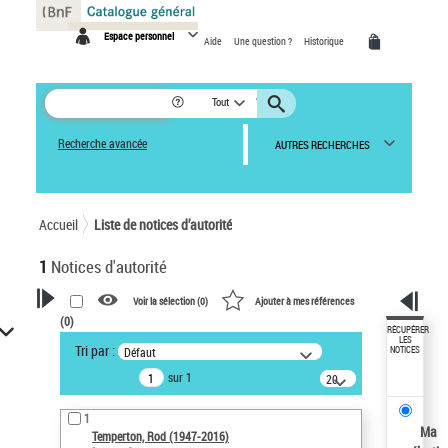
Panneau de gestion des cookies
Espace personnel
Aide
Une question ?
Historique
Tout
Recherche avancée
AUTRES RECHERCHES
Accueil
Liste de notices d’autorité
1
Notices d'autorité
Voir la sélection (
0
)
Ajouter à mes références
(
0
)
VOTRE RECHERCHE
RÉCUPÉRER
LES
Tri par :
Défaut
NOTICES
Recherche avancée dans les
sur 1
notices d’autorité
20
résultats/page
Œuvres liées à l'auteur :
1
Temperton, Rod (1947-2016)
Ma
Temperton, Rod (1947-2016)