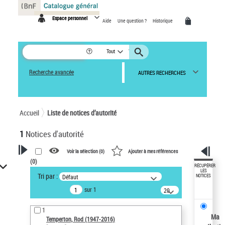
Panneau de gestion des cookies
Espace personnel
Aide
Une question ?
Historique
Tout
Recherche avancée
AUTRES RECHERCHES
Accueil
Liste de notices d’autorité
1
Notices d'autorité
Voir la sélection (
0
)
Ajouter à mes références
(
0
)
VOTRE RECHERCHE
RÉCUPÉRER
LES
Tri par :
Défaut
NOTICES
Recherche avancée dans les
sur 1
notices d’autorité
20
résultats/page
Œuvres liées à l'auteur :
1
Temperton, Rod (1947-2016)
Ma
Temperton, Rod (1947-2016)