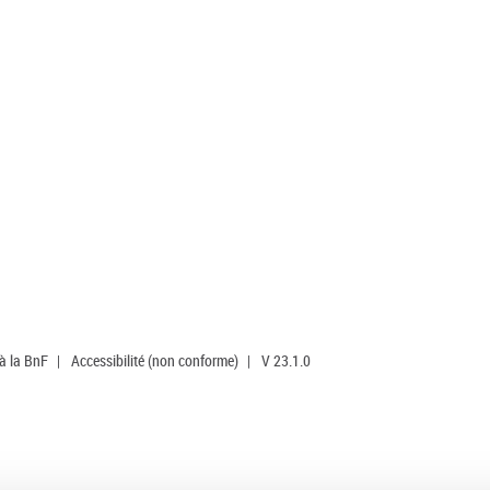
 à la BnF
|
Accessibilité (non conforme)
|
V 23.1.0