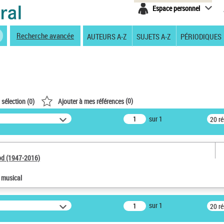
Espace personnel
Recherche avancée
AUTEURS A-Z
SUJETS A-Z
PÉRIODIQUES
(
0
)
 sélection (
0
)
Ajouter à mes références
sur 1
20 r
od (1947-2016)
e musical
sur 1
20 r