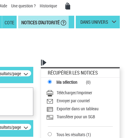
Aide
Une question ?
Historique
DANS UNIVERS
COTE
NOTICES D'AUTORITÉ
RÉCUPÉRER LES NOTICES
ésultats/page
Ma sélection
(
0
)
Télécharger/Imprimer
Envoyer par courriel
Exporter dans un tableau
Transférer pour un SGB
ésultats/page
Tous les résultats
(
1
)