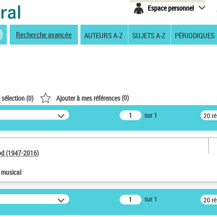
Espace personnel
Recherche avancée
AUTEURS A-Z
SUJETS A-Z
PÉRIODIQUES
(
0
)
 sélection (
0
)
Ajouter à mes références
sur 1
20 r
od (1947-2016)
e musical
sur 1
20 r