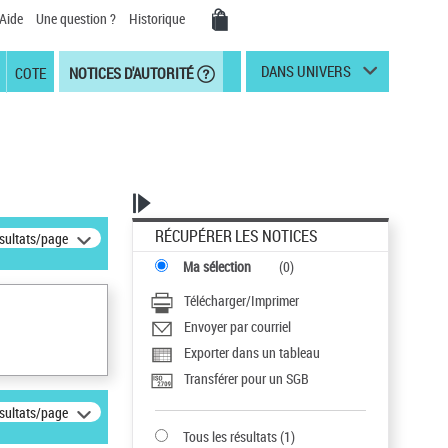
Aide
Une question ?
Historique
DANS UNIVERS
COTE
NOTICES D'AUTORITÉ
RÉCUPÉRER LES NOTICES
ésultats/page
Ma sélection
(
0
)
Télécharger/Imprimer
Envoyer par courriel
Exporter dans un tableau
Transférer pour un SGB
ésultats/page
Tous les résultats
(
1
)