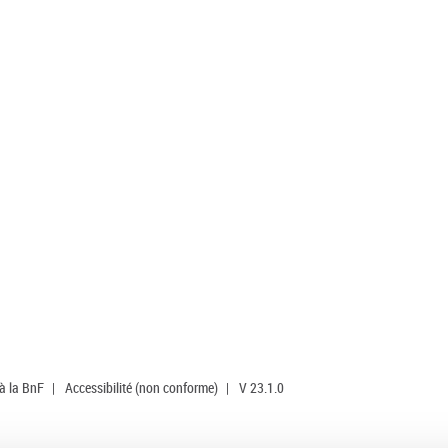
 à la BnF
|
Accessibilité (non conforme)
|
V 23.1.0