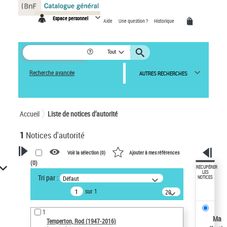
Panneau de gestion des cookies
Espace personnel
Aide
Une question ?
Historique
Tout
Recherche avancée
AUTRES RECHERCHES
Accueil
Liste de notices d’autorité
1
Notices d'autorité
Voir la sélection (
0
)
Ajouter à mes références
(
0
)
VOTRE RECHERCHE
RÉCUPÉRER
LES
Tri par :
Défaut
NOTICES
Recherche avancée dans les
sur 1
notices d’autorité
20
résultats/page
Œuvres liées à l'auteur :
1
Temperton, Rod (1947-2016)
Ma
Temperton, Rod (1947-2016)