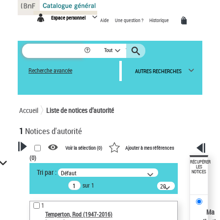
Panneau de gestion des cookies
Espace personnel
Aide
Une question ?
Historique
Tout
Recherche avancée
AUTRES RECHERCHES
Accueil
Liste de notices d’autorité
1
Notices d'autorité
Voir la sélection (
0
)
Ajouter à mes références
(
0
)
VOTRE RECHERCHE
RÉCUPÉRER
LES
Tri par :
Défaut
NOTICES
Recherche avancée dans les
sur 1
notices d’autorité
20
résultats/page
Œuvres liées à l'auteur :
1
Temperton, Rod (1947-2016)
Ma
Temperton, Rod (1947-2016)