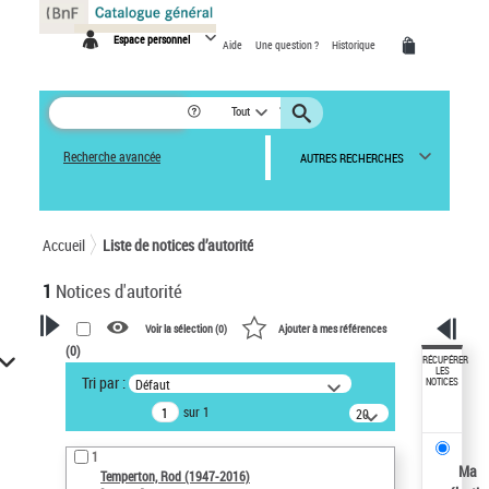
Panneau de gestion des cookies
Espace personnel
Aide
Une question ?
Historique
Tout
Recherche avancée
AUTRES RECHERCHES
Accueil
Liste de notices d’autorité
1
Notices d'autorité
Voir la sélection (
0
)
Ajouter à mes références
(
0
)
VOTRE RECHERCHE
RÉCUPÉRER
LES
Tri par :
Défaut
NOTICES
Recherche avancée dans les
sur 1
notices d’autorité
20
résultats/page
Œuvres liées à l'auteur :
1
Temperton, Rod (1947-2016)
Ma
Temperton, Rod (1947-2016)