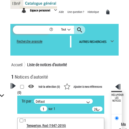
Panneau de gestion des cookies
Espace personnel
Aide
Une question ?
Historique
Tout
Recherche avancée
AUTRES RECHERCHES
Accueil
Liste de notices d’autorité
1
Notices d'autorité
Voir la sélection (
0
)
Ajouter à mes références
(
0
)
VOTRE RECHERCHE
RÉCUPÉRER
LES
Tri par :
Défaut
NOTICES
Recherche avancée dans les
sur 1
notices d’autorité
20
résultats/page
Œuvres liées à l'auteur :
1
Temperton, Rod (1947-2016)
Ma
Temperton, Rod (1947-2016)