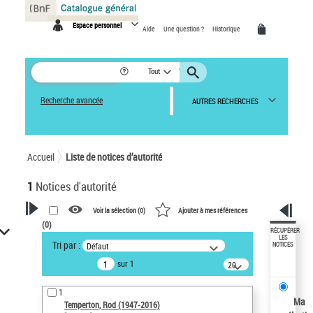
Panneau de gestion des cookies
Espace personnel
Aide
Une question ?
Historique
Tout
Recherche avancée
AUTRES RECHERCHES
Accueil
Liste de notices d’autorité
1
Notices d'autorité
Voir la sélection (
0
)
Ajouter à mes références
(
0
)
VOTRE RECHERCHE
RÉCUPÉRER
LES
Tri par :
Défaut
NOTICES
Recherche avancée dans les
sur 1
notices d’autorité
20
résultats/page
Œuvres liées à l'auteur :
1
Temperton, Rod (1947-2016)
Ma
Temperton, Rod (1947-2016)