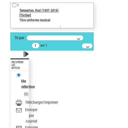
1
Temperton, Rod (1947-2016)
[Thriller]
Titre uniforme musical
Tri par :
sur 1
RÉCUPÉRER
LES
NOTICES
Ma
sélection
(
0
)
Télécharger/Imprimer
Envoyer
par
courriel
Exporter