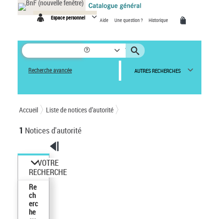
Panneau de gestion des cookies
Espace personnel
Aide
Une question ?
Historique
Recherche avancée
AUTRES RECHERCHES
Accueil
Liste de notices d’autorité
1
Notices d'autorité
VOTRE
RECHERCHE
Re
ch
erc
he