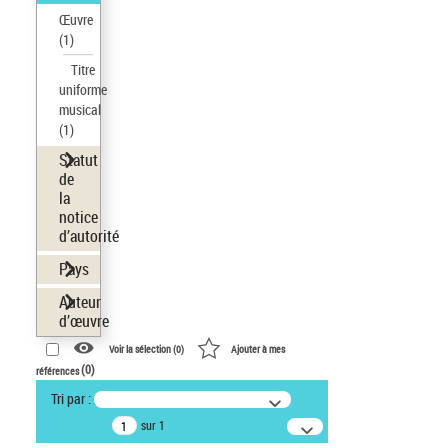
Œuvre
(1)
Titre
uniforme
musical
(1)
Statut
de
la
notice
d’autorité
Pays
Auteur
d’œuvre
Voir la sélection (
0
)
Ajouter à mes
(
0
)
références
Tri par :
sur 1