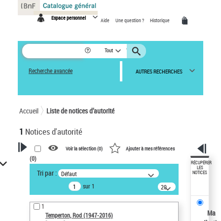
Panneau de gestion des cookies
Espace personnel
Aide
Une question ?
Historique
Tout
Recherche avancée
AUTRES RECHERCHES
Accueil
Liste de notices d’autorité
1
Notices d'autorité
Voir la sélection (
0
)
Ajouter à mes références
(
0
)
VOTRE RECHERCHE
RÉCUPÉRER
LES
Tri par :
Défaut
NOTICES
Recherche avancée dans les
sur 1
notices d’autorité
20
résultats/page
Œuvres liées à l'auteur :
1
Temperton, Rod (1947-2016)
Ma
Temperton, Rod (1947-2016)