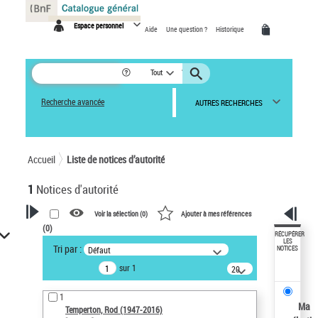
Panneau de gestion des cookies
Espace personnel
Aide
Une question ?
Historique
Tout
Recherche avancée
AUTRES RECHERCHES
Accueil
Liste de notices d’autorité
1
Notices d'autorité
Voir la sélection (
0
)
Ajouter à mes références
(
0
)
VOTRE RECHERCHE
RÉCUPÉRER
LES
Tri par :
Défaut
NOTICES
Recherche avancée dans les
sur 1
notices d’autorité
20
résultats/page
Œuvres liées à l'auteur :
1
Temperton, Rod (1947-2016)
Ma
Temperton, Rod (1947-2016)