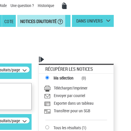
Aide
Une question ?
Historique
DANS UNIVERS
COTE
NOTICES D'AUTORITÉ
RÉCUPÉRER LES NOTICES
ésultats/page
Ma sélection
(
0
)
Télécharger/Imprimer
Envoyer par courriel
Exporter dans un tableau
Transférer pour un SGB
ésultats/page
Tous les résultats
(
1
)