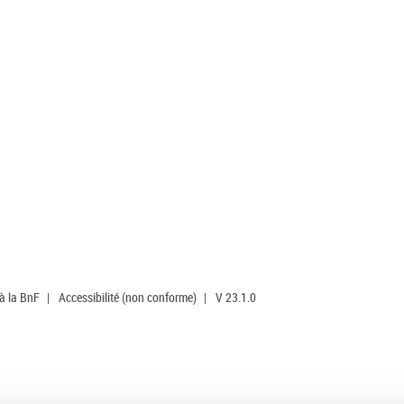
 à la BnF
|
Accessibilité (non conforme)
|
V 23.1.0