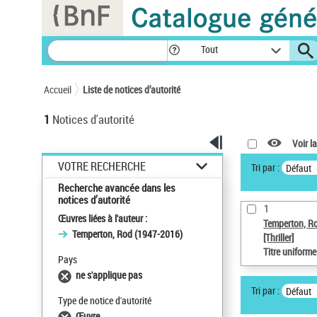
Panneau de gestion des cookies
Tout
Accueil
Liste de notices d’autorité
1
Notices d'autorité
Voir la
VOTRE RECHERCHE
Tri par :
Défaut
Recherche avancée dans les
notices d’autorité
1
Œuvres liées à l'auteur :
Temperton, R
Temperton, Rod (1947-2016)
[Thriller]
Titre uniform
Pays
ne s'applique pas
Tri par :
Défaut
Type de notice d'autorité
Œuvre