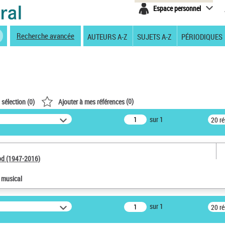
Espace personnel
Recherche avancée
AUTEURS A-Z
SUJETS A-Z
PÉRIODIQUES
(
0
)
 sélection (
0
)
Ajouter à mes références
sur 1
20 r
od (1947-2016)
e musical
sur 1
20 r