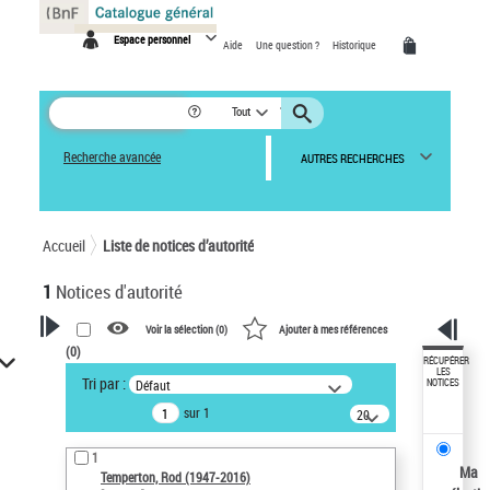
Panneau de gestion des cookies
Espace personnel
Aide
Une question ?
Historique
Tout
Recherche avancée
AUTRES RECHERCHES
Accueil
Liste de notices d’autorité
1
Notices d'autorité
Voir la sélection (
0
)
Ajouter à mes références
(
0
)
VOTRE RECHERCHE
RÉCUPÉRER
LES
Tri par :
Défaut
NOTICES
Recherche avancée dans les
sur 1
notices d’autorité
20
résultats/page
Œuvres liées à l'auteur :
1
Temperton, Rod (1947-2016)
Ma
Temperton, Rod (1947-2016)