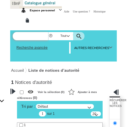
Panneau de gestion des cookies
Espace personnel
Aide
Une question ?
Historique
Tout
Recherche avancée
AUTRES RECHERCHES
Accueil
Liste de notices d’autorité
1
Notices d'autorité
Voir la sélection (
0
)
Ajouter à mes
(
0
)
références
VOTRE RECHERCHE
RÉCUPÉRER
LES
Tri par :
Défaut
NOTICES
Recherche avancée dans les
sur 1
notices d’autorité
20
résultats/page
Œuvres liées à l'auteur :
1