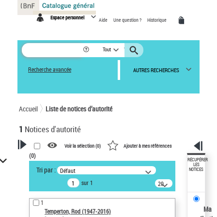
Panneau de gestion des cookies
Espace personnel
Aide
Une question ?
Historique
Tout
Recherche avancée
AUTRES RECHERCHES
Accueil
Liste de notices d’autorité
1
Notices d'autorité
Voir la sélection (
0
)
Ajouter à mes références
(
0
)
VOTRE RECHERCHE
RÉCUPÉRER
LES
Tri par :
Défaut
NOTICES
Recherche avancée dans les
sur 1
notices d’autorité
20
résultats/page
Œuvres liées à l'auteur :
1
Temperton, Rod (1947-2016)
Ma
Temperton, Rod (1947-2016)