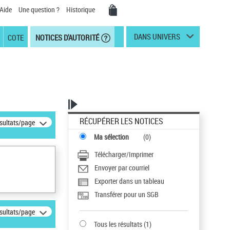
Aide
Une question ?
Historique
DANS UNIVERS
COTE
NOTICES D'AUTORITÉ
RÉCUPÉRER LES NOTICES
ésultats/page
Ma sélection
(
0
)
Télécharger/Imprimer
Envoyer par courriel
Exporter dans un tableau
Transférer pour un SGB
ésultats/page
Tous les résultats
(
1
)