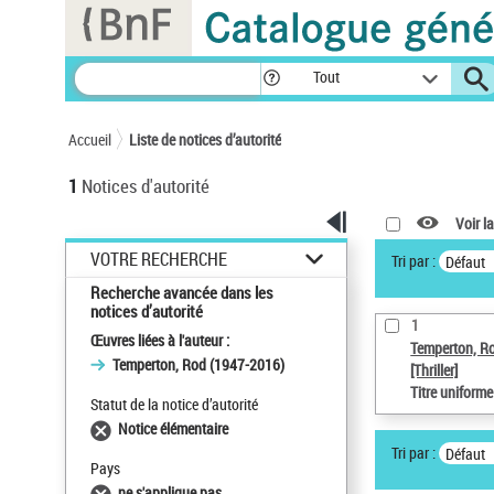
Panneau de gestion des cookies
Tout
Accueil
Liste de notices d’autorité
1
Notices d'autorité
Voir la
VOTRE RECHERCHE
Tri par :
Défaut
Recherche avancée dans les
notices d’autorité
1
Œuvres liées à l'auteur :
Temperton, R
Temperton, Rod (1947-2016)
[Thriller]
Titre uniform
Statut de la notice d’autorité
Notice élémentaire
Tri par :
Défaut
Pays
ne s'applique pas