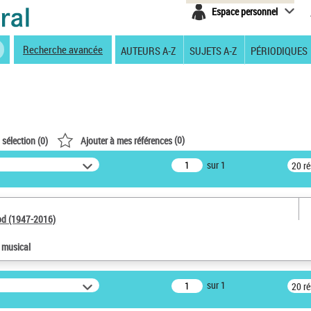
Espace personnel
Recherche avancée
AUTEURS A-Z
SUJETS A-Z
PÉRIODIQUES
(
0
)
 sélection (
0
)
Ajouter à mes références
sur 1
20 r
od (1947-2016)
e musical
sur 1
20 r