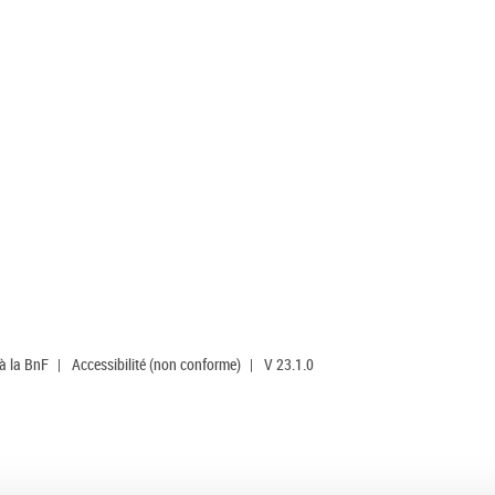
 à la BnF
|
Accessibilité (non conforme)
|
V 23.1.0