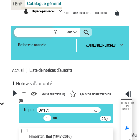
Panneau de gestion des cookies
Espace personnel
Aide
Une question ?
Historique
Tout
Recherche avancée
AUTRES RECHERCHES
Accueil
Liste de notices d’autorité
1
Notices d'autorité
Voir la sélection (
0
)
Ajouter à mes références
(
0
)
VOTRE RECHERCHE
RÉCUPÉRER
LES
Tri par :
Défaut
NOTICES
Recherche avancée dans les
sur 1
notices d’autorité
20
résultats/page
Œuvres liées à l'auteur :
1
Temperton, Rod (1947-2016)
Ma
Temperton, Rod (1947-2016)