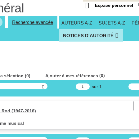
Espace personnel
Recherche avancée
AUTEURS A-Z
SUJETS A-Z
PÉ
NOTICES D'AUTORITÉ
(
0
)
la sélection (
0
)
Ajouter à mes références
sur 1
 Rod (1947-2016)
orme musical