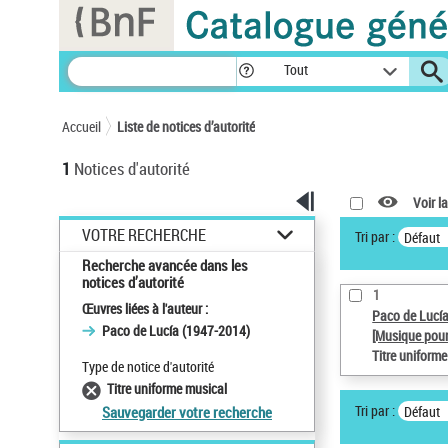
Panneau de gestion des cookies
Tout
Accueil
Liste de notices d’autorité
1
Notices d'autorité
Voir la
VOTRE RECHERCHE
Tri par :
Défaut
Recherche avancée dans les
notices d’autorité
1
Œuvres liées à l'auteur :
Paco de Lucí
Paco de Lucía (1947-2014)
[Musique pour
Titre uniform
Type de notice d'autorité
Titre uniforme musical
Tri par :
Défaut
Sauvegarder votre recherche