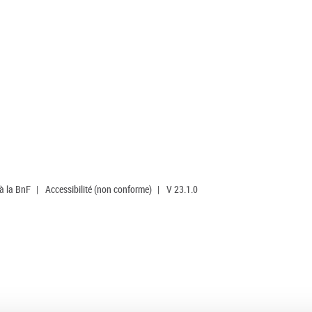
 à la BnF
|
Accessibilité (non conforme)
|
V 23.1.0