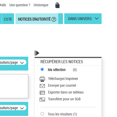
Aide
Une question ?
Historique
DANS UNIVERS
COTE
NOTICES D'AUTORITÉ
RÉCUPÉRER LES NOTICES
ésultats/page
Ma sélection
(
0
)
Télécharger/Imprimer
Envoyer par courriel
Exporter dans un tableau
Transférer pour un SGB
ésultats/page
Tous les résultats
(
1
)