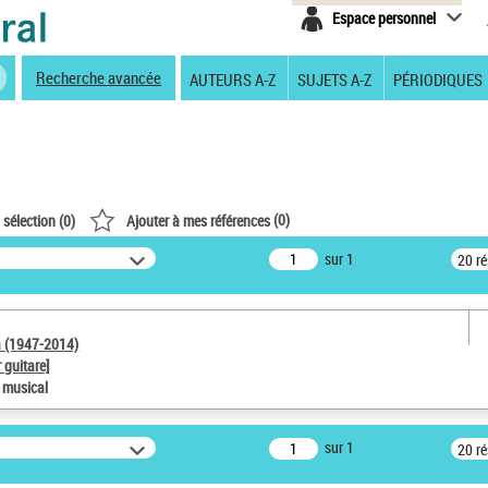
Espace personnel
Recherche avancée
AUTEURS A-Z
SUJETS A-Z
PÉRIODIQUES
(
0
)
 sélection (
0
)
Ajouter à mes références
sur 1
20 r
a (1947-2014)
 guitare]
e musical
sur 1
20 r