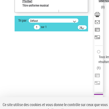
sélectio
[Thriller]
Auteur d’œuvre
Titre uniforme musical
(
0
)
Temperton, Rod (1947-2016)
Pays
Tri par :
Défaut
ne s'applique pas
sur 1
20
résultats/page
Statut de la notice d’autorité
Notice élémentaire
Sauvegarder votre recherche
AFFINER
Tous le
Type de notice d'autorité
résultat
(
1
)
Œuvre
(1)
Titre uniforme musical
(1)
Statut de la notice d’autorité
Pays
Auteur d’œuvre
Ce site utilise des cookies et vous donne le contrôle sur ceux que vous